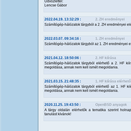
Üdvözlettel:
Lencse Gábor
2022.04.19. 13:32:29
:
2. ZH eredményei
Számítógép-hálózatok tárgyból a 2. ZH eredményei elé
2022.03.07. 09:34:16
:
1. ZH eredményei
Számítógép-hálózatok tárgyból az 1. ZH eredményei el
2021.04.12. 18:50:06
:
2. HF kiírása
Számítógép-hálózatok tárgyból elérhető a 2. HF kiír
megoldása, annak nem kell ismét megoldania.
2021.03.15. 21:48:35
:
1. HF kiírása elérhető
Számítógép-hálózatok tárgyból elérhető az 1. HF kiír
megoldása, annak nem kell ismét megoldania.
2020.11.25. 19:43:50
:
OpenBSD anyagok
A tárgy oldalán elérhetők a tematika szerint hol
tanulást kívánok!