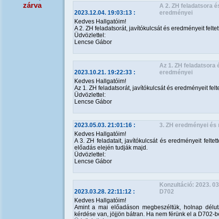
zárva
A 2. ZH feladatsora é
2023.12.04. 19:03:13
:
eredményei
Kedves Hallgatóim!
A 2. ZH feladatsorát, javítókulcsát és eredményeit felte
Üdvözlettel:
Lencse Gábor
Az 1. ZH feladatsora 
2023.10.21. 19:22:33
:
eredményei
Kedves Hallgatóim!
Az 1. ZH feladatsorát, javítókulcsát és eredményeit felt
Üdvözlettel:
Lencse Gábor
2023.05.03. 21:01:16
:
3. ZH eredményei és
Kedves Hallgatóim!
A 3. ZH feladatait, javítókulcsát és eredményeit felt
előadás elején tudják majd.
Üdvözlettel:
Lencse Gábor
Konzultáció: 2023. 03
2023.03.28. 22:11:12
:
D702
Kedves Hallgatóim!
Amint a mai előadáson megbeszéltük, holnap délután
kérdése van, jöjjön bátran. Ha nem férünk el a D702-b