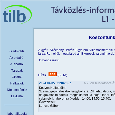
Köszöntünk
A győri Széchenyi István Egyetem Villamosmérnöki s
Kezdő oldal
jársz. Reméljük megtalálod amit keresel, valamint érde
Az oldalról
Jó böngészést!
A laborról
Tárgyak
Hírek
(BETA)
Oktatók
2024.04.05. 21:04:06
:
A 2. ZH feladatsora 
Hallgatók
Kedves Hallgatóim!
Diplomatémák
Számítógép-hálózatok tárgyból a 2. ZH feladatsora, 
dolgozatát mindenki megtekintheti a saját labor i
LevLista
valamelyik laboromra (kedden 14:00, 14:50, 15:40).
Üdvözlettel:
Lencse Gábor
labor állapota