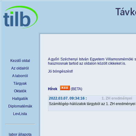
A győri Széchenyi István Egyetem Villamosmérnöki s
Kezdő oldal
hasznosnak tartod az oldalon közölt cikkeket is.
Az oldalról
Jó böngészést!
A laborról
Tárgyak
Hírek
(BETA)
Oktatók
2022.03.07. 09:34:16
:
1. ZH eredményei
Hallgatók
Számítógép-hálózatok tárgyból az 1. ZH eredményei e
Diplomatémák
LevLista
labor állapota