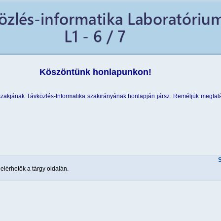
Köszöntünk honlapunkon!
zakjának Távközlés-Informatika szakirányának honlapján jársz. Reméljük megtalá
lérhetők a tárgy oldalán.