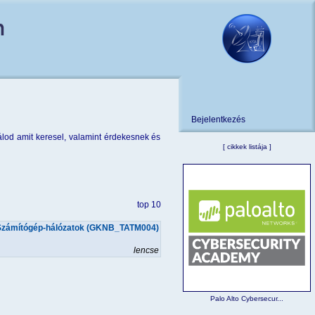
Bejelentkezés
lod amit keresel, valamint érdekesnek és
[
cikkek listája
]
top 10
Számítógép-hálózatok (GKNB_TATM004)
lencse
Palo Alto Cybersecur...