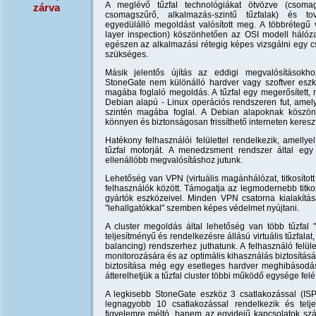
A meglévő tűzfal technológiákat ötvözve (csomags
zárva
csomagszűrő, alkalmazás-szintű tűzfalak) és tov
egyedülálló megoldást valósított meg. A többrétegű v
layer inspection) köszönhetően az OSI modell hálózat
egészen az alkalmazási rétegig képes vizsgálni egy c
szükséges.
Másik jelentős újítás az eddigi megvalósításokh
StoneGate nem különálló hardver vagy szoftver eszk
magába foglaló megoldás. A tűzfal egy megerősített, m
Debian alapú - Linux operációs rendszeren fut, amelye
szintén magába foglal. A Debian alapoknak köszö
könnyen és biztonságosan frissíthető interneten kereszt
Hatékony felhasználói felülettel rendelkezik, amell
tűzfal motorját. A menedzsment rendszer által e
ellenállóbb megvalósításhoz jutunk.
Lehetőség van VPN (virtuális magánhálózat, titkosított
felhasználók között. Támogatja az legmodernebb titko
gyártók eszközeivel. Minden VPN csatorna kialakítá
"lehallgatókkal" szemben képes védelmet nyújtani.
A cluster megoldás által lehetőség van több tűzfal 
teljesítményű és rendelkezésre állású virtuális tűzfalat,
balancing) rendszerhez juthatunk. A felhasználó felül
monitorozására és az optimális kihasználás biztosítás
biztosítása még egy esetleges hardver meghibásodás va
átterelhetjük a tűzfal cluster többi működő egysége felé
A legkisebb StoneGate eszköz 3 csatlakozással (IS
legnagyobb 10 csatlakozással rendelkezik és te
figyelemre méltó, hanem az egyidejű kapcsolatok szám