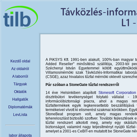
A PiKSYS Kft. 1991-ben alakult, 100%-ban magyar tu
Kezdő oldal
Added Reseller" minősítésű szállítója, 2003-tól ped
Széchenyi István Egyetemmel kötött együttműködé
Az oldalról
Villamosmérnöki szak Távközlés-Informatikai labor
A laborról
(CSGE), azaz hivatalos tűzfal mérnöki oklevél szerezhe
Tárgyak
Pár szóban a StoneGate tűzfal rendszerről
Oktatók
14 éve Helsinkiben alapított
Stonesoft Corporation
disztribútori tevékenységet folytató vállalat - 
Hallgatók
információbiztonsági piacra, ahol a magas ren
tűzfaltermékek egyik legkeresettebb beszállítójává
Diplomatémák
termékeivel vívott ki elismerést szakmai körökben. Egyi
StoneBeat program volt, amely magas rendelk
LevLista
tehereloszlást biztosító szoftver. További fejlesztések
tűzfal rendszert alkotott meg, amely egy skáláz
biztonságot, valamint nagy teljesítményt nyújtó tűzfa
amelyet a 2001-es CeBIT-en mutatott be StoneGate né
labor állapota