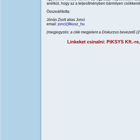
anélkül, hogy az a teljesítményben bármilyen csökkené
Összeállította:
Jónás Zsolt alias Jonci
email:
jonci()fikusz_hu
(megjegyzés: a cikk megjelent a Diskurzus bevezető (20
Linkeket csinalni: PiKSYS Kft.-re,