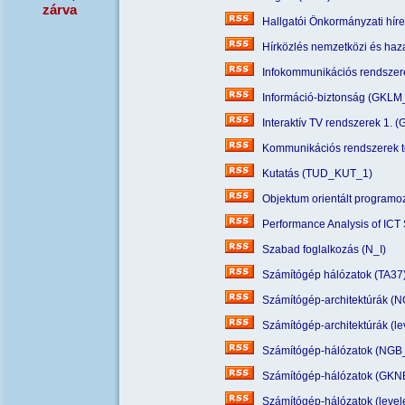
zárva
Hallgatói Önkormányzati híre
Hírközlés nemzetközi és ha
Infokommunikációs rendszere
Információ-biztonság (GKL
Interaktív TV rendszerek 1.
Kommunikációs rendszerek te
Kutatás (TUD_KUT_1)
Objektum orientált program
Performance Analysis of IC
Szabad foglalkozás (N_I)
Számítógép hálózatok (TA37
Számítógép-architektúrák (
Számítógép-architektúrák (l
Számítógép-hálózatok (NGB
Számítógép-hálózatok (GKN
Számítógép-hálózatok (level