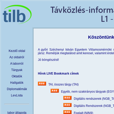
Köszöntünk
A győri Széchenyi István Egyetem Villamosmérnöki s
Kezdő oldal
jársz. Reméljük megtalálod amit keresel, valamint érde
Az oldalról
Jó böngészést!
A laborról
Tárgyak
Hírek LIVE Bookmark címek
Oktatók
Hallgatók
TAI, összes tárgy (TAI)
Diplomatémák
Egyéb, nem szakirányos tárgyak (EG
LevLista
Digitális rendszerek (NGB_T
Digitális Rendszerek (NGB_
labor állapota
Foglalt (NIN9)