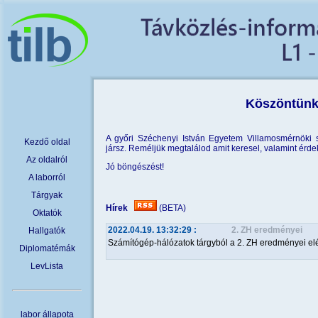
Köszöntünk
A győri Széchenyi István Egyetem Villamosmérnöki s
Kezdő oldal
jársz. Reméljük megtalálod amit keresel, valamint érde
Az oldalról
Jó böngészést!
A laborról
Tárgyak
Hírek
(BETA)
Oktatók
2022.04.19. 13:32:29
:
2. ZH eredményei
Hallgatók
Számítógép-hálózatok tárgyból a 2. ZH eredményei elé
Diplomatémák
LevLista
labor állapota